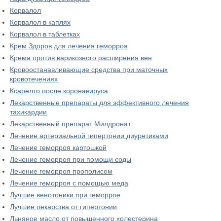
Корвалол
Корвалол в каплях
Корвалол в таблетках
Крем Здоров для лечения геморроя
Крема против варикозного расширения вен
Кровоостанавливающие средства при маточных
кровотечениях
Ксарелто после коронавируса
Лекарственные препараты для эффективного лечения
тахикардии
Лекарственный препарат Милдронат
Лечение артериальной гипертонии диуретиками
Лечение геморроя картошкой
Лечение геморроя при помощи соды
Лечение геморроя прополисом
Лечение геморроя с помощью меда
Лучшие венотоники при геморрое
Лучшие лекарства от гипертонии
Льняное масло от повышенного холестерина