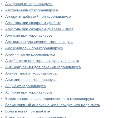
Авифавир от коронавируса
Азитромицин от коронавируса
Алгоритм действий при коронавирусе
Алкоголь при сахарном диабете
Алкоголь при сахарном диабете 2 типа
Амиксин при коронавирусе
Амоксиклав для лечения коронавируса
Амоксициллин при коронавирусе
Анемия после коронавируса
Антибиотики при коронавирусе у человека
Антикоагулянты для лечения коронавируса
Антисептики от коронавируса
Аритмия после коронавируса
АСД-2 от коронавируса
Аспирин при коронавирусе
Беременность после перенесенного коронавируса
Бесконтактный анализ на коронавирус: что надо знать
Боли в ногах при диабете
Болит ли голова при коронавирусе