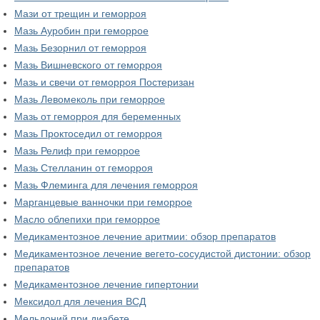
Мази от трещин и геморроя
Мазь Ауробин при геморрое
Мазь Безорнил от геморроя
Мазь Вишневского от геморроя
Мазь и свечи от геморроя Постеризан
Мазь Левомеколь при геморрое
Мазь от геморроя для беременных
Мазь Проктоседил от геморроя
Мазь Релиф при геморрое
Мазь Стелланин от геморроя
Мазь Флеминга для лечения геморроя
Марганцевые ванночки при геморрое
Масло облепихи при геморрое
Медикаментозное лечение аритмии: обзор препаратов
Медикаментозное лечение вегето-сосудистой дистонии: обзор
препаратов
Медикаментозное лечение гипертонии
Мексидол для лечения ВСД
Мельдоний при диабете