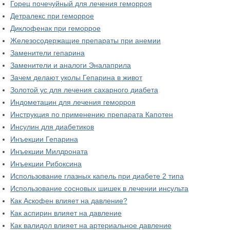
Горец почечуйный для лечения геморроя
Детралекс при геморрое
Диклофенак при геморрое
Железосодержащие препараты при анемии
Заменители гепарина
Заменители и аналоги Эналаприла
Зачем делают уколы Гепарина в живот
Золотой ус для лечения сахарного диабета
Индометацин для лечения геморроя
Инструкция по применению препарата Капотен
Инсулин для диабетиков
Инъекции Гепарина
Инъекции Милдроната
Инъекции Рибоксина
Использование глазных капель при диабете 2 типа
Использование сосновых шишек в лечении инсульта
Как Аскофен влияет на давление?
Как аспирин влияет на давление
Как валидол влияет на артериальное давление