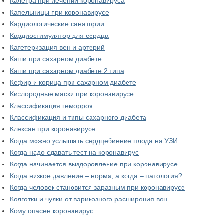
Калетра при лечении коронавируса
Капельницы при коронавирусе
Кардиологические санатории
Кардиостимулятор для сердца
Катетеризация вен и артерий
Каши при сахарном диабете
Каши при сахарном диабете 2 типа
Кефир и корица при сахарном диабете
Кислородные маски при коронавирусе
Классификация геморроя
Классификация и типы сахарного диабета
Клексан при коронавирусе
Когда можно услышать сердцебиение плода на УЗИ
Когда надо сдавать тест на коронавирус
Когда начинается выздоровление при коронавирусе
Когда низкое давление – норма, а когда – патология?
Когда человек становится заразным при коронавирусе
Колготки и чулки от варикозного расширения вен
Кому опасен коронавирус