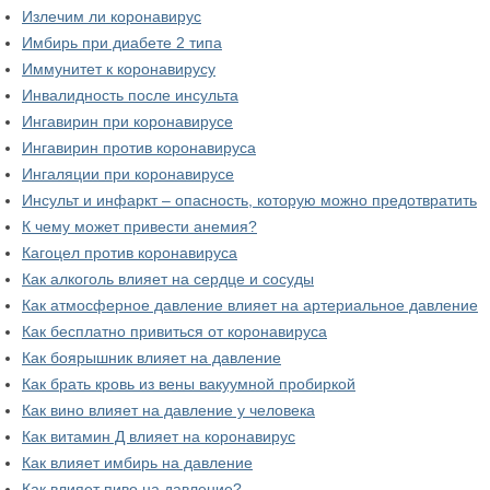
Излечим ли коронавирус
Имбирь при диабете 2 типа
Иммунитет к коронавирусу
Инвалидность после инсульта
Ингавирин при коронавирусе
Ингавирин против коронавируса
Ингаляции при коронавирусе
Инсульт и инфаркт – опасность, которую можно предотвратить
К чему может привести анемия?
Кагоцел против коронавируса
Как алкоголь влияет на сердце и сосуды
Как атмосферное давление влияет на артериальное давление
Как бесплатно привиться от коронавируса
Как боярышник влияет на давление
Как брать кровь из вены вакуумной пробиркой
Как вино влияет на давление у человека
Как витамин Д влияет на коронавирус
Как влияет имбирь на давление
Как влияет пиво на давление?