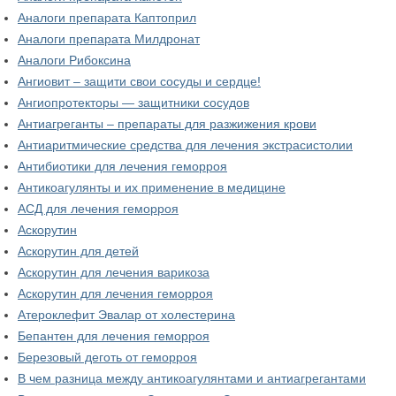
Аналоги препарата Каптоприл
Аналоги препарата Милдронат
Аналоги Рибоксина
Ангиовит – защити свои сосуды и сердце!
Ангиопротекторы — защитники сосудов
Антиагреганты – препараты для разжижения крови
Антиаритмические средства для лечения экстрасистолии
Антибиотики для лечения геморроя
Антикоагулянты и их применение в медицине
АСД для лечения геморроя
Аскорутин
Аскорутин для детей
Аскорутин для лечения варикоза
Аскорутин для лечения геморроя
Атероклефит Эвалар от холестерина
Бепантен для лечения геморроя
Березовый деготь от геморроя
В чем разница между антикоагулянтами и антиагрегантами