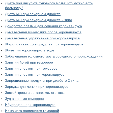
Диета при инсульте головного мозга: что можно есть
больному?
Диета №9 при сахарном диабете
Диета №9 при сахарном диабете 2 типа
Донорство плазмы для лечения коронавируса
Дыхательная гимнастика после коронавируса
Дыхательные упражнения при коронавирусе
Жаропонижающие средства при коронавирусе
Живет ли коронавирус в воде
Заболевания головного мозга сосудистого происхождения
Занятия йогой при геморрое
Занятия спортом при геморрое
Занятия спортом при коронавирусе
Запрещенные продукты при диабете 2 типа
Зарядка для легких при коронавирусе
Застой крови в органах малого таза
Зуд во время геморроя
Ибупрофен при коронавирусе
Из-за чего появляется геморрой