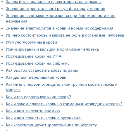
Зачем и как правильно сдавать кровь на гормоны
Значение отрицательного резус-фактора у женщин
Значение свертываемости крови при беременности и ее
нарушения
Значение электролитов в крови и норма их содержания
Из чего состоит кровь и какова ее роль в организме человека
Иммуноглобулины в крови
Ионизированный кальций в организме человека
Исследование крови на ИФА
Исследование крови на сифилис
Как быстро остановить кровь из раны
Как делают переливание крови
Как жить с первой отрицательной группой крови: плюсы и
минусы
Как и где сдавать кровь на сахар?
Как и зачем сдавать кровь на гормоны щитовидной железы?
Как и чем вылечить анемию
Как и чем почистить кровь в организме
Как классифицируют кровотечения по Форесту