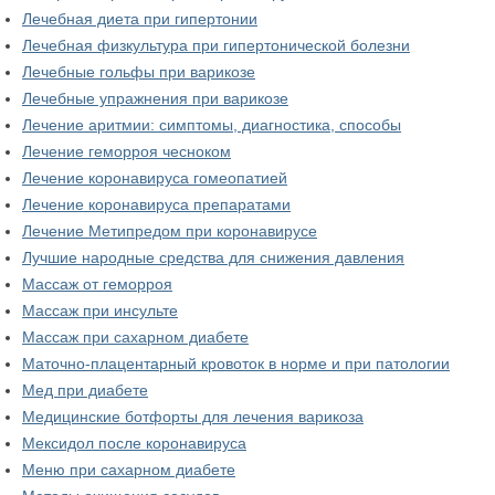
Лечебная диета при гипертонии
Лечебная физкультура при гипертонической болезни
Лечебные гольфы при варикозе
Лечебные упражнения при варикозе
Лечение аритмии: симптомы, диагностика, способы
Лечение геморроя чесноком
Лечение коронавируса гомеопатией
Лечение коронавируса препаратами
Лечение Метипредом при коронавирусе
Лучшие народные средства для снижения давления
Массаж от геморроя
Массаж при инсульте
Массаж при сахарном диабете
Маточно-плацентарный кровоток в норме и при патологии
Мед при диабете
Медицинские ботфорты для лечения варикоза
Мексидол после коронавируса
Меню при сахарном диабете