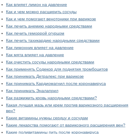
Как влияет лимон на давление
Как и чем можно расширить сосуды
Как и чем помогают венотоники при варикозе
Как лечить анемию народными средствами
Как лечить геморрой огурцом
Как лечить тахикардию народными средствами
Как лимонник влияет на давление
Как мята влияет на давление
Как очистить сосуды народными средствами
Как применять Содекор для поднятия тромбоцитов
Как принимать Детралекс при варикозе
Как принимать Кардиомагнил после коронавируса
Как принимать Эналаприл
Как разжижить кровь народными средствами?
Какая лучшая мазь или крем против варикозного расширения
вен?
Какие витамины нужны сердцу и сосудам
Какие лекарства помогают от варикозного расширения вен?
Какие поливитамины пить после коронавируса