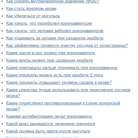
Как снизить внутричерепное давление (ВЧД)?
Как стать донором крови
Как уберечься от инсульта
Как узнать, что переболел коронавирусом
Как узнать, что человек заболел коронавирусом
Как ухаживать за ногами при сахарном диабете
Как эффективно провести очистку сосудов от холестерина?
Какие капли в нос можно при коронавирусе
Какие крупы можно при сахарном диабете
Какие препараты нельзя принимать при коронавирусе
Какие продукты можно есть при диабете 2 типа
Какие продукты повышают уровень сахара в крови?
Какие средства лучше использовать для укрепления сосудов
мозга?
Какие существуют противопоказания к сдаче донорской
крови?
Какими антибиотиками лечат коронавирус
Какой врач занимается лечением геморроя
Какой должна быть диета после инсульта