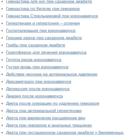
Гимнастика для ног при сахарном диабете
Гимнастика по Кегелю при геморрое
Гимнастика Стрельниковой при коронавирусе
Гипертензия и гипертония – отличия
Госпитализация при коронавирусе
Грецкие орехи при сахарном диабете
Грибы при сахарном диабете
Гриппферон для лечения коронавируса
Группа риска коронавируса
Густая кровь при коронавирусе
Действие чеснока на артериальное давление
Дексаметазон при коронавирусе
Депрессия после коронавируса
Диарея после коронавируса
Диета после операции по удалению геморроя
Диета при артериальной гипертензии
Диета при варикозном расширении вен
Диета при геморрое и анальных трещинах
Диета при гестационном сахарном диабете у беременных