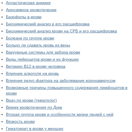
Апластическая анемия
Аррозивное кровотечение
Базофилы в крови
Биохимический анализ и его расшифровка
Биохимический анализ крови на СРБ и его расшифровка
Болезни по группе крови
Больно ли сдавать кровь из вены
Вакуумные системы для забора крови
Виды лейкоцитов крови и их функции
Витамин В12 в крови человека
Влияние алкоголя на кровь
Влияние резус-фактора на заболевание коронавирусом
Возможные причины повышенного содержания лимфоцитов в
крови
Врач по крови (гематолог)
Время кровотечения по Дуке
Вторая группа крови и особенности жизни людей с ней
Вязкость крови
Гематокрит в крови у женщин