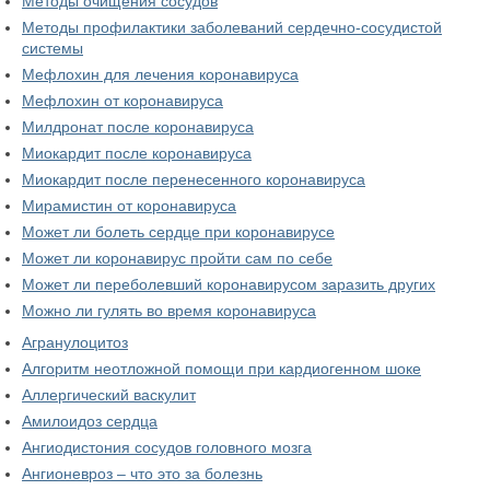
Методы очищения сосудов
Методы профилактики заболеваний сердечно-сосудистой
системы
Мефлохин для лечения коронавируса
Мефлохин от коронавируса
Милдронат после коронавируса
Миокардит после коронавируса
Миокардит после перенесенного коронавируса
Мирамистин от коронавируса
Может ли болеть сердце при коронавирусе
Может ли коронавирус пройти сам по себе
Может ли переболевший коронавирусом заразить других
Можно ли гулять во время коронавируса
Агранулоцитоз
Алгоритм неотложной помощи при кардиогенном шоке
Аллергический васкулит
Амилоидоз сердца
Ангиодистония сосудов головного мозга
Ангионевроз – что это за болезнь