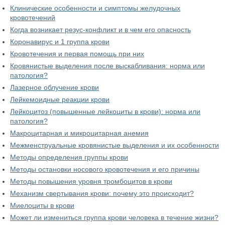
Клинические особенности и симптомы желудочных
кровотечений
Когда возникает резус-конфликт и в чем его опасность
Коронавирус и 1 группа крови
Кровотечения и первая помощь при них
Кровянистые выделения после выскабливания: норма или
патология?
Лазерное облучение крови
Лейкемоидные реакции крови
Лейкоцитоз (повышенные лейкоциты в крови): норма или
патология?
Макроцитарная и микроцитарная анемия
Межменструальные кровянистые выделения и их особенности
Методы определения группы крови
Методы остановки носового кровотечения и его причины
Методы повышения уровня тромбоцитов в крови
Механизм свертывания крови: почему это происходит?
Миелоциты в крови
Может ли измениться группа крови человека в течение жизни?