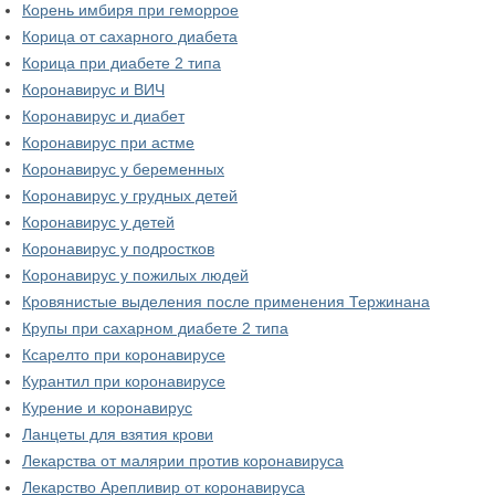
Корень имбиря при геморрое
Корица от сахарного диабета
Корица при диабете 2 типа
Коронавирус и ВИЧ
Коронавирус и диабет
Коронавирус при астме
Коронавирус у беременных
Коронавирус у грудных детей
Коронавирус у детей
Коронавирус у подростков
Коронавирус у пожилых людей
Кровянистые выделения после применения Тержинана
Крупы при сахарном диабете 2 типа
Ксарелто при коронавирусе
Курантил при коронавирусе
Курение и коронавирус
Ланцеты для взятия крови
Лекарства от малярии против коронавируса
Лекарство Арепливир от коронавируса