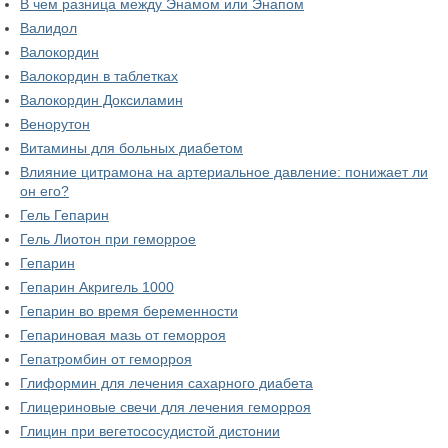
В чем разница между Энамом или Энапом
Валидол
Валокордин
Валокордин в таблетках
Валокордин Доксиламин
Венорутон
Витамины для больных диабетом
Влияние цитрамона на артериальное давление: понижает ли
он его?
Гель Гепарин
Гель Лиотон при геморрое
Гепарин
Гепарин Акригель 1000
Гепарин во время беременности
Гепариновая мазь от геморроя
Гепатромбин от геморроя
Глиформин для лечения сахарного диабета
Глицериновые свечи для лечения геморроя
Глицин при вегетососудистой дистонии