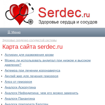
☰ Меню
Здоровье сердечно-сосудистой системы
Карта сайта serdec.ru
Аспирин для разжижения крови
Можно ли использовать андипал при низком и высоком
давлении?
Актемра при лечении коронавируса
Акулий жир для лечения геморроя
Алоэ от геморроя
Аналоги Аскорутина
Аналоги Нифедипина: чем его можно заменить
Аналоги Панангина
Аналоги препарата Капотен