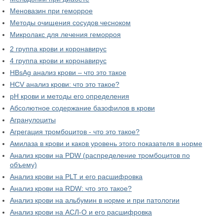
Меновазин при геморрое
Методы очищения сосудов чесноком
Микролакс для лечения геморроя
2 группа крови и коронавирус
4 группа крови и коронавирус
HBsAg анализ крови – что это такое
HCV анализ крови: что это такое?
pH крови и методы его определения
Абсолютное содержание базофилов в крови
Агранулоциты
Агрегация тромбоцитов - что это такое?
Амилаза в крови и каков уровень этого показателя в норме
Анализ крови на PDW (распределение тромбоцитов по
объему)
Анализ крови на PLT и его расшифровка
Анализ крови на RDW: что это такое?
Анализ крови на альбумин в норме и при патологии
Анализ крови на АСЛ-О и его расшифровка