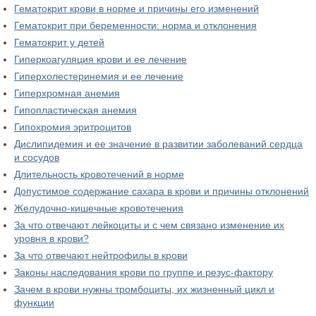
Гематокрит крови в норме и причины его изменений
Гематокрит при беременности: норма и отклонения
Гематокрит у детей
Гиперкоагуляция крови и ее лечение
Гиперхолестеринемия и ее лечение
Гиперхромная анемия
Гипопластическая анемия
Гипохромия эритроцитов
Дислипидемия и ее значение в развитии заболеваний сердца
и сосудов
Длительность кровотечений в норме
Допустимое содержание сахара в крови и причины отклонений
Желудочно-кишечные кровотечения
За что отвечают лейкоциты и с чем связано изменение их
уровня в крови?
За что отвечают нейтрофилы в крови
Законы наследования крови по группе и резус-фактору
Зачем в крови нужны тромбоциты, их жизненный цикл и
функции