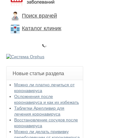
'
m
a
Поиск врачей
s
p
Каталог клиник
a
m
m
e
r
Новые статьи раздела
Можно ли платно лечиться от
коронавируса
Осложнения после
коронавируса и как их избежать
Таблетки Арепливир для
лечения коронавируса
Восстановление сосудов после
коронавируса
Можно ли делать прививку
переболевшим от коронавируса