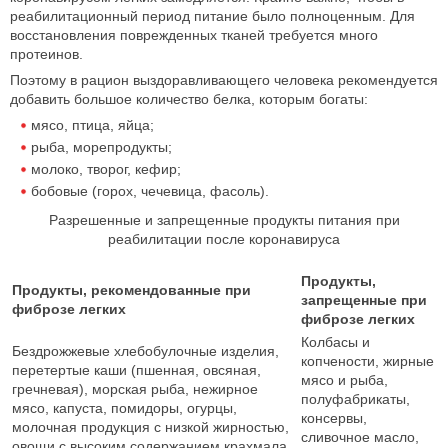
реабилитационный период питание было полноценным. Для
восстановления поврежденных тканей требуется много
протеинов.
Поэтому в рацион выздоравливающего человека рекомендуется
добавить большое количество белка, которым богаты:
мясо, птица, яйца;
рыба, морепродукты;
молоко, творог, кефир;
бобовые (горох, чечевица, фасоль).
Разрешенные и запрещенные продукты питания при
реабилитации после коронавируса
Продукты,
Продукты, рекомендованные при
запрещенные при
фиброзе легких
фиброзе легких
Колбасы и
Бездрожжевые хлебобулочные изделия,
копчености, жирные
перетертые каши (пшенная, овсяная,
мясо и рыба,
гречневая), морская рыба, нежирное
полуфабрикаты,
мясо, капуста, помидоры, огурцы,
консервы,
молочная продукция с низкой жирностью,
сливочное масло,
овощи с высоким содержанием крахмала