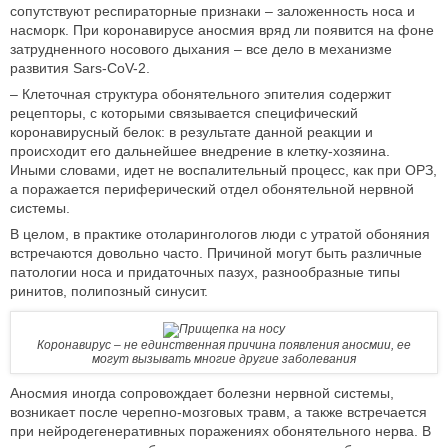
сопутствуют респираторные признаки – заложенность носа и
насморк. При коронавирусе аносмия вряд ли появится на фоне
затрудненного носового дыхания – все дело в механизме
развития Sars-CoV-2.
– Клеточная структура обонятельного эпителия содержит
рецепторы, с которыми связывается специфический
коронавирусный белок: в результате данной реакции и
происходит его дальнейшее внедрение в клетку-хозяина.
Иными словами, идет не воспалительный процесс, как при ОРЗ,
а поражается периферический отдел обонятельной нервной
системы.
В целом, в практике отоларингологов люди с утратой обоняния
встречаются довольно часто. Причиной могут быть различные
патологии носа и придаточных пазух, разнообразные типы
ринитов, полипозный синусит.
Коронавирус – не единственная причина появления аносмии, ее
могут вызывать многие другие заболевания
Аносмия иногда сопровождает болезни нервной системы,
возникает после черепно-мозговых травм, а также встречается
при нейродегенеративных поражениях обонятельного нерва. В