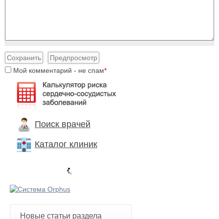
Мой комментарий - не спам
*
I
'
m
a
Поиск врачей
s
p
Каталог клиник
a
m
m
e
r
Новые статьи раздела