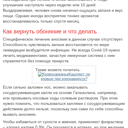
улучшение наступало через неделю или 10 дней.
Выздоравливая, человек снова начинал ощущать запахи и вкус
пищи. Однако иногда восприятие тонких ароматов
восстанавливалось только спустя месяц.
Как вернуть обоняние и что делать
Специфическое лечение аносмии в данном случае отсутствует.
Способность чувствовать запахи восстановится по мере
ликвидации возбудителя инфекции. Не всегда Covid-19 нужно
лечить медикаментами, зачастую иммунная система с ним
справляется без помощи лекарств.
Также можете почитать:
Кашляют ли
кровью при коронавирусе?
Если сильно заложен нос, можно закапывать
сосудосуживающие капли на основе Галазолина, например,
или промывать носовые ходы солевым раствором. При этом
нужно помнить, что пользоваться каплями с сосудосуживающим
действием долго нельзя, поскольку они сами по себе способны
вызвать аносмию.
Чтобы избавиться от сухости и жжения, применяют физраствор
– хлорид натрия 0.9%. Он продается в аптеках, но при желании