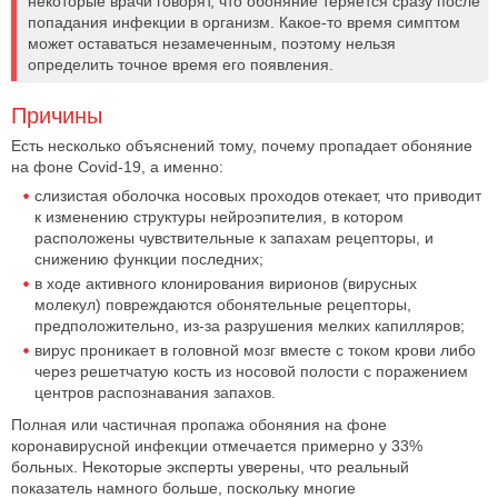
некоторые врачи говорят, что обоняние теряется сразу после
попадания инфекции в организм. Какое-то время симптом
может оставаться незамеченным, поэтому нельзя
определить точное время его появления.
Причины
Есть несколько объяснений тому, почему пропадает обоняние
на фоне Covid-19, а именно:
слизистая оболочка носовых проходов отекает, что приводит
к изменению структуры нейроэпителия, в котором
расположены чувствительные к запахам рецепторы, и
снижению функции последних;
в ходе активного клонирования вирионов (вирусных
молекул) повреждаются обонятельные рецепторы,
предположительно, из-за разрушения мелких капилляров;
вирус проникает в головной мозг вместе с током крови либо
через решетчатую кость из носовой полости с поражением
центров распознавания запахов.
Полная или частичная пропажа обоняния на фоне
коронавирусной инфекции отмечается примерно у 33%
больных. Некоторые эксперты уверены, что реальный
показатель намного больше, поскольку многие