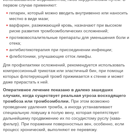
первом случае применяют:
гепарин, который можно вводить внутривенно или наносить
местно в виде мази;
варфарин, разжижающий кровь, назначают при высоком
риске развития тромбоэмболических осложнений;
противовоспалительные препараты для уменьшения боли и
отека;
антибиотикотерапия при присоединении инфекции;
флеботоники, улучшающие отток лимфы.
Для профилактики осложнений, рекомендуется использовать
компрессионный трикотаж или эластичный бин, при помощи
которых флотирующий тромб прижимается к стенке и может
даже прирастать к ней.
Оперативное лечение показано в далеко зашедших
случаях, когда существует реальная угроза восходящего
тромбоза или тромбоэмболии.
При этом возможно
проведение удаления тромба, а иногда устанавливают
специальную ловушку в полую вену, которая препятствует
дальнейшему продвижению их по сосудистому руслу (кава-
фильтр). При поражении поверхностных вен, особенно, если
процесс хронический, выполняют ее перевязку.