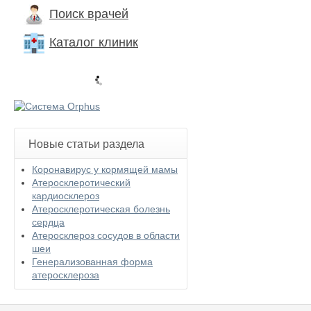
a
Поиск врачей
s
p
Каталог клиник
a
m
m
e
r
Новые статьи раздела
Коронавирус у кормящей мамы
Атеросклеротический
кардиосклероз
Атеросклеротическая болезнь
сердца
Атеросклероз сосудов в области
шеи
Генерализованная форма
атеросклероза