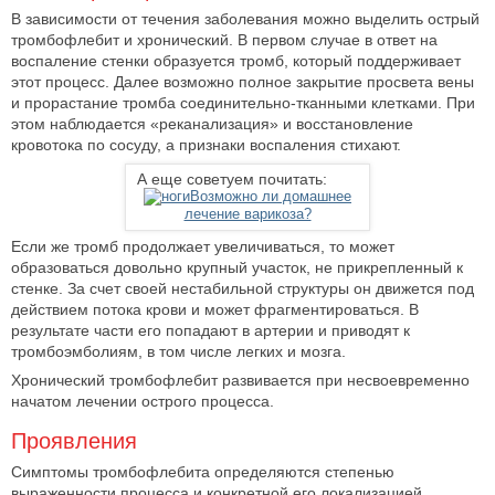
В зависимости от течения заболевания можно выделить острый
тромбофлебит и хронический. В первом случае в ответ на
воспаление стенки образуется тромб, который поддерживает
этот процесс. Далее возможно полное закрытие просвета вены
и прорастание тромба соединительно-тканными клетками. При
этом наблюдается «реканализация» и восстановление
кровотока по сосуду, а признаки воспаления стихают.
А еще советуем почитать:
Возможно ли домашнее
лечение варикоза?
Если же тромб продолжает увеличиваться, то может
образоваться довольно крупный участок, не прикрепленный к
стенке. За счет своей нестабильной структуры он движется под
действием потока крови и может фрагментироваться. В
результате части его попадают в артерии и приводят к
тромбоэмболиям, в том числе легких и мозга.
Хронический тромбофлебит развивается при несвоевременно
начатом лечении острого процесса.
Проявления
Симптомы тромбофлебита определяются степенью
выраженности процесса и конкретной его локализацией.